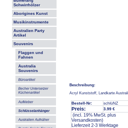
Bumerang
Schwirrhölzer
Aborigines Kunst
Musikinstrumente
Australien Party
Artikel
Souvenirs
Flaggen und
Fahnen
Australia
Souvenirs
Büroartikel
Beschreibung:
Becher Untersetzer
Küchenartikel
Acryl Kunststoff, Landkarte Austral
Aufkleber
Bestell-Nr:
schlüNZ
Preis:
3.99 €
Schlüsselanhänger
(incl. 19% MwSt. plus
Versandkosten
)
Australien Aufnäher
Lieferzeit 2-3 Werktage