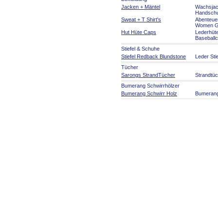
Jacken + Mäntel
Wachsja
Handsch
Sweat + T Shirt's
Abenteue
Women Gi
Hut Hüte Caps
Lederhüt
Baseball
Stiefel & Schuhe
Stiefel Redback Blundstone
Leder Sti
Tücher
Sarongs StrandTücher
Strandtü
Bumerang Schwirrhölzer
Bumerang Schwirr Holz
Bumeran
Aborigines Kunst
Aborigines Kunst
Malerei a
Kunsthan
Musikinstrumente
Didgeridoo + Zubehör
Didgerido
Welt Musikinstrumente
Rasseln 
Australien Party Artikel
Australien Party Artikel
Serviette
Souvenirs
Flaggen und Fahnen
Flaggen 
Australia Souvenirs
Australie
Spiele Fi
Schilder Roadsign
Auto Hun
Artikel für die Reise
Reisebed
Stofftiere