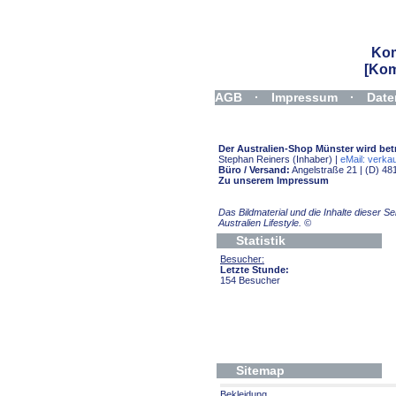
Komm
[Kom
AGB
·
Impressum
·
Date
Widerrufsformular
Der Australien-Shop Münster wird bet
Stephan Reiners (Inhaber) |
eMail: verkau
Büro / Versand:
Angelstraße 21 | (D) 48
Zu unserem Impressum
Das Bildmaterial und die Inhalte dieser 
Australien Lifestyle.
©
Statistik
Besucher:
Letzte Stunde:
154 Besucher
Sitemap
Bekleidung