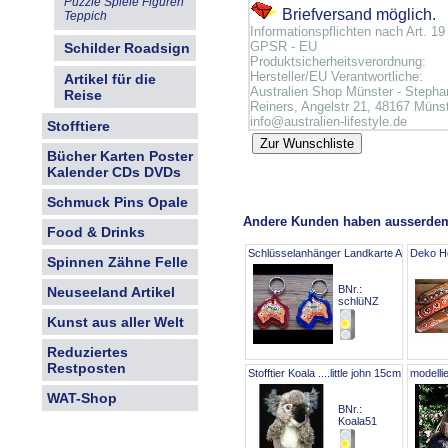
Puzzle Spiele Figuren
Briefversand möglich.
Teppich
Informationspflichten nach Art. 19
GPSR - EU
Schilder Roadsign
Produktsicherheitsverordnung:
Hersteller/EU Verantwortliche:
Artikel für die
Australien Shop Münster - Stepha
Reise
Reiners, Angelstr 21, 48167 Münst
info@australien-lifestyle.de
Stofftiere
Bücher Karten Poster
Kalender CDs DVDs
Schmuck Pins Opale
Andere Kunden haben ausserdem
Food & Drinks
Schlüsselanhänger Landkarte Acryl
Deko H
Spinnen Zähne Felle
BNr.:
Neuseeland Artikel
schlüNZ
Kunst aus aller Welt
Reduziertes
Restposten
Stofftier Koala ....little john 15cm
modelli
WAT-Shop
BNr.:
Koala51