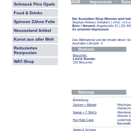
AGB
·
Impressum
·
Date
Schmuck Pins Opale
Widerrufsformular
Food & Drinks
Der Australien-Shop Münster wird bet
Spinnen Zähne Felle
Stephan Reiners (Inhaber) |
eMail: verkau
Büro / Versand:
Angelstraße 21 | (D) 48
Zu unserem Impressum
Neuseeland Artikel
Kunst aus aller Welt
Das Bildmaterial und die Inhalte dieser 
Australien Lifestyle.
©
Reduziertes
Statistik
Restposten
Besucher:
Letzte Stunde:
WAT-Shop
102 Besucher
Sitemap
Bekleidung
Jacken + Mäntel
Wachsja
Handsch
Sweat + T Shirt's
Abenteue
Women Gi
Hut Hüte Caps
Lederhüt
Baseball
Stiefel & Schuhe