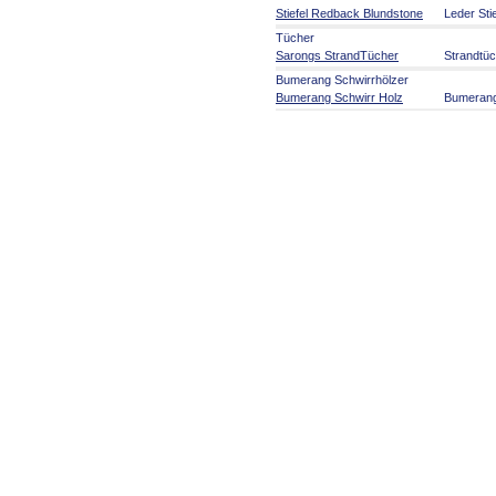
Stiefel Redback Blundstone
Leder Sti
Tücher
Sarongs StrandTücher
Strandtü
Bumerang Schwirrhölzer
Bumerang Schwirr Holz
Bumeran
Aborigines Kunst
Aborigines Kunst
Malerei a
Kunsthan
Musikinstrumente
Didgeridoo + Zubehör
Didgerido
Welt Musikinstrumente
Rasseln 
Australien Party Artikel
Australien Party Artikel
Serviette
Souvenirs
Flaggen und Fahnen
Flaggen 
Australia Souvenirs
Australie
Spiele Fi
Schilder Roadsign
Auto Hun
Artikel für die Reise
Reisebed
Stofftiere
Stofftiere
im Outba
Bücher Karten Poster
Kalender CDs DVDs
Bücher Poster Karten
Bildbände
Auswand
Australien Kalender 2024
Kalender