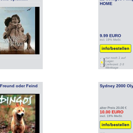
HOME
9.99 EURO
incl. 19% MwSt.
info/bestellen
nur noch 1 auf
Lager.
Lieferzeit: 2-3
Werktage
 Freund oder Feind
Sydney 2000 Olym
alter Preis 20.00 €
10.00 EURO
incl. 19% MwSt.
info/bestellen