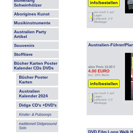
Bumerang
info/bestellen
Schwirrhölzer
nur noch 1 auf
Aborigines Kunst
Lager.
Lieferzeit: 2-3
Werktage
Musikinstrumente
Australien Party
Artikel
Australien-Führer/Pl
Souvenirs
Stofftiere
Bücher Karten Poster
alter Preis 10.00 €
Kalender CDs DVDs
4.00 EURO
incl. 19% MwSt.
Bücher Poster
Karten
info/bestellen
Australien
nur noch 1 auf
Kalender 2024
Lager.
Lieferzeit: 2-3
Werktage
Didge CD's +DVD's
Kinder- & Pubsongs
traditionell Didgesound
Solo
DVD Film Long Walk H