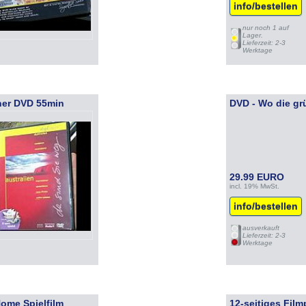
info/bestellen
nur noch 1 auf
Lager.
Lieferzeit: 2-3
Werktage
aner DVD 55min
DVD - Wo die g
29.99 EURO
incl. 19% MwSt.
info/bestellen
ausverkauft
Lieferzeit: 2-3
Werktage
ome Spielfilm
12-seitiges Fi