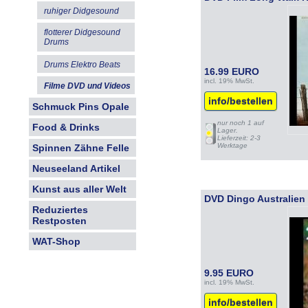
ruhiger Didgesound
flotterer Didgesound
Drums
Drums Elektro Beats
16.99 EURO
incl. 19% MwSt.
Filme DVD und Videos
info/bestellen
Schmuck Pins Opale
nur noch 1 auf
Food & Drinks
Lager.
Lieferzeit: 2-3
Werktage
Spinnen Zähne Felle
Neuseeland Artikel
Kunst aus aller Welt
DVD Dingo Australien
Reduziertes
Restposten
WAT-Shop
9.95 EURO
incl. 19% MwSt.
info/bestellen