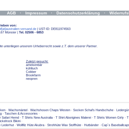
AGB
·
Impressum
·
Datenschutzerklärung
·
Widerrufs
rieben von:
f[at]australien-versand.de
| UST-ID: DE811974563
167 Münster |
Tel. 02506 - 6853
Seite unterliegen unserem Urheberrecht sowie z.T. dem unserer Partner.
Zuletzt gesucht:
ameisenbär
kühltuch
Cobber
Brookfarm
neopren
cken
·
Wachsmäntel
·
Wachshosen Chaps Westen
·
Socken Schal's Handschuhe
·
Ledergür
ng
·
Taschen & Accessories
·
r Safari Hemd
·
T Shirts New Australia
·
T Shirt Aborigines Malerei
·
T Shirts Women Girly
·
T
ickelrock Bikini
·
e Lederhut
·
Wollfilz Hüte Akubra
·
Strohhüte Wax Stoffhüte
·
Hutbänder
·
Cap´s Baseballcap