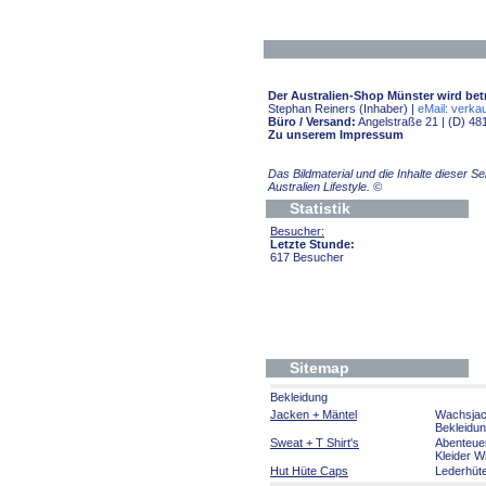
Der Australien-Shop Münster wird bet
Stephan Reiners (Inhaber) |
eMail: verkau
Büro / Versand:
Angelstraße 21 | (D) 48
Zu unserem Impressum
Das Bildmaterial und die Inhalte dieser 
Australien Lifestyle.
©
Statistik
Besucher:
Letzte Stunde:
617 Besucher
Sitemap
Bekleidung
Jacken + Mäntel
Wachsja
Bekleidu
Sweat + T Shirt's
Abenteue
Kleider W
Hut Hüte Caps
Lederhüt