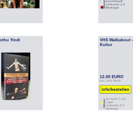
ausverkauft
Lieferzeit: 2-3
Werktage
othu Yindi
VHS Walkabout -
Kultur
12.00 EURO
incl. 19% MwSt.
info/bestellen
nur noch 1 auf
Lager.
Lieferzeit: 2-3
Werktage