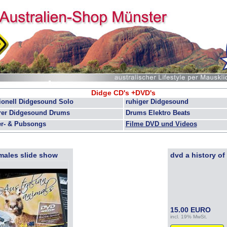
Didge CD's +DVD's
tionell Didgesound Solo
ruhiger Didgesound
erer Didgesound Drums
Drums Elektro Beats
er- & Pubsongs
Filme DVD und Videos
males slide show
dvd a history of
15.00 EURO
incl. 19% MwSt.