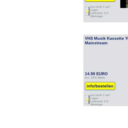
nur noch 1 auf
Lager.
Lieferzeit: 2-3
Werktage
VHS Musik Kassette Y
Mainstream
14.99 EURO
incl. 19% MwSt.
info/bestellen
nur noch 1 auf
Lager.
Lieferzeit: 2-3
Werktage