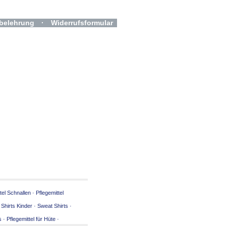
belehrung
·
Widerrufsformular
tel Schnallen
·
Pflegemittel
 Shirts Kinder
·
Sweat Shirts
·
s
·
Pflegemittel für Hüte
·