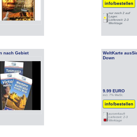
info/bestellen
nur noch 2 auf
Lager.
Lieferzeit: 2-3
Werktage
en nach Gebiet
WeltKarte ausSi
Down
9.99 EURO
incl. 7% MwSt.
info/bestellen
ausverkauft
Lieferzeit: 2-3
Werktage