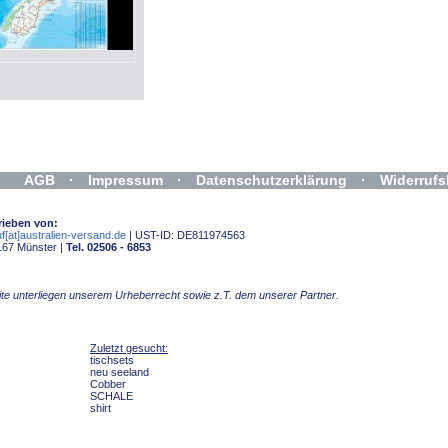
AGB
·
Impressum
·
Datenschutzerklärung
·
Widerrufs
rieben von:
f[at]australien-versand.de
| UST-ID: DE811974563
167 Münster |
Tel. 02506 - 6853
Seite unterliegen unserem Urheberrecht sowie z.T. dem unserer Partner.
Zuletzt gesucht:
tischsets
neu seeland
Cobber
SCHALE
shirt