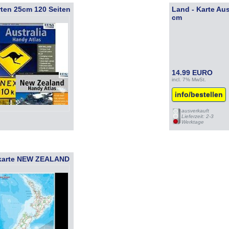
rten 25cm 120 Seiten
Land - Karte Au
cm
14.99 EURO
incl. 7% MwSt.
info/bestellen
ausverkauft
Lieferzeit: 2-3
Werktage
dkarte NEW ZEALAND