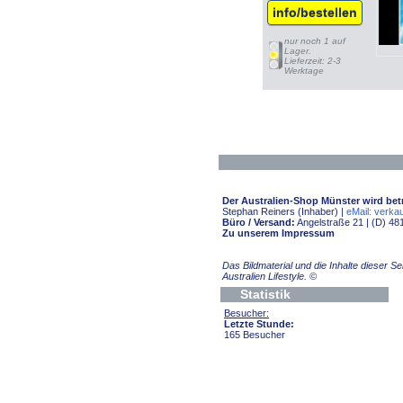
info/bestellen
nur noch 1 auf
Lager.
Lieferzeit: 2-3
Werktage
Der Australien-Shop Münster wird bet
Stephan Reiners (Inhaber) |
eMail: verkau
Büro / Versand:
Angelstraße 21 | (D) 48
Zu unserem Impressum
Das Bildmaterial und die Inhalte dieser 
Australien Lifestyle.
©
Statistik
Besucher:
Letzte Stunde:
165 Besucher