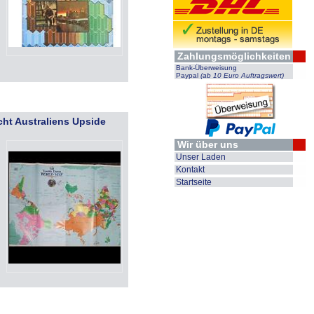
Zahlungsmöglichkeiten
Bank-Überweisung
Paypal
(ab 10 Euro Auftragswert)
cht Australiens Upside
Wir über uns
Unser Laden
Kontakt
Startseite