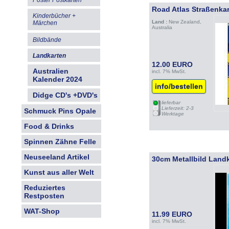
Poster Postkarten
Road Atlas Straßenka
Kinderbücher +
Land :
New Zealand,
Märchen
Australia
Bildbände
Landkarten
12.00 EURO
Australien
incl. 7% MwSt.
Kalender 2024
info/bestellen
Didge CD's +DVD's
lieferbar
Lieferzeit: 2-3
Schmuck Pins Opale
Werktage
Food & Drinks
Spinnen Zähne Felle
Neuseeland Artikel
30cm Metallbild Lan
Kunst aus aller Welt
Reduziertes
Restposten
WAT-Shop
11.99 EURO
incl. 7% MwSt.