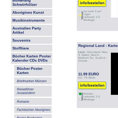
Bumerang
info/bestellen
Schwirrhölzer
nur noch 3 auf
Aborigines Kunst
Lager.
Lieferzeit: 2-3
Musikinstrumente
Werktage
Australien Party
Artikel
Souvenirs
Regional Land - Kart
Stofftiere
Land :
Qeensland, New
S. Wales, West A.,
Bücher Karten Poster
Northern Ter., South A.,
Kalender CDs DVDs
Victoria
Bücher Poster
Karten
11.99 EURO
incl. 7% MwSt.
Briefmarken Münzen
info/bestellen
Reiseführer
Auswandern
lieferbar
Lieferzeit: 2-3
Werktage
Romane
Fachbücher Aborigines