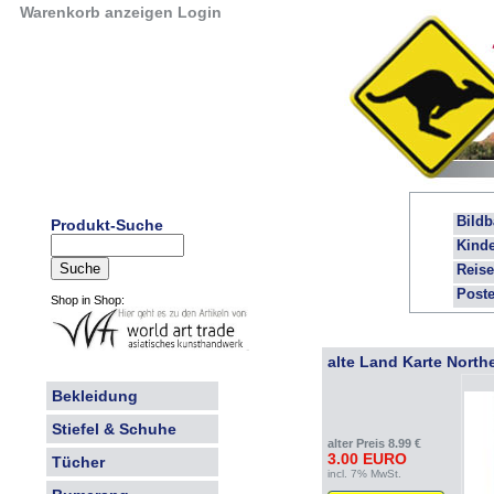
Warenkorb anzeigen
Login
Bild
Produkt-Suche
Kind
Reis
Poste
Shop in Shop:
alte Land Karte North
Bekleidung
Stiefel & Schuhe
alter Preis 8.99 €
3.00 EURO
Tücher
incl. 7% MwSt.