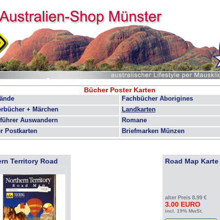
Bücher Poster Karten
bände
Fachbücher Aborigines
erbücher + Märchen
Landkarten
eführer Auswandern
Romane
r Postkarten
Briefmarken Münzen
ern Territory Road
Road Map Karte
alter Preis 8.99 €
3.00 EURO
incl. 19% MwSt.