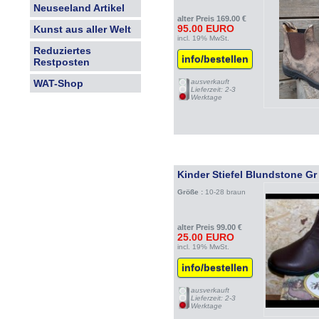
Neuseeland Artikel
alter Preis 169.00 €
95.00 EURO
Kunst aus aller Welt
incl. 19% MwSt.
Reduziertes
info/bestellen
Restposten
WAT-Shop
ausverkauft
Lieferzeit: 2-3
Werktage
Kinder Stiefel Blundstone Gr
Größe :
10-28 braun
alter Preis 99.00 €
25.00 EURO
incl. 19% MwSt.
info/bestellen
ausverkauft
Lieferzeit: 2-3
Werktage