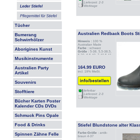
Lieferzeit: 2-3
Leder Stiefel
Werktage
Pflegemittel für Stiefel
Tücher
Australien Redback Boots St
Bumerang
Schwirrhölzer
Hinweis :
100 %
Australian Made
Farbe :
schwarz
Aborigines Kunst
Größe :
5-38, 5,5-38,5,
6-39, 6,5-40, 7-40,5-41,
Musikinstrumente
7,5-41,5, 8-42, 8,5-42,5,
9-43, 9,5-43,5, 10-44,
10,5-44,5, 11-45, 11,5-
164.99 EURO
Australien Party
45,5, 12-46
incl. 19% MwSt.
Artikel
info/bestellen
Souvenirs
lieferbar
Stofftiere
Lieferzeit: 2-3
Werktage
Bücher Karten Poster
Kalender CDs DVDs
Schmuck Pins Opale
Food & Drinks
Stiefel Blundstone alter Klas
Farbe-Größe :
antik-
Spinnen Zähne Felle
braun 4-37