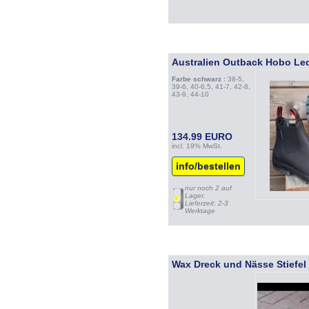
Australien Outback Hobo Led
Farbe schwarz :
38-5,
39-6, 40-6,5, 41-7, 42-8,
43-9, 44-10
134.99 EURO
incl. 19% MwSt.
info/bestellen
nur noch 2 auf
Lager.
Lieferzeit: 2-3
Werktage
Wax Dreck und Nässe Stiefel