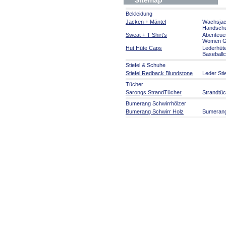
Sitemap
Bekleidung
Jacken + Mäntel
Wachsja
Handsch
Sweat + T Shirt's
Abenteue
Women Gi
Hut Hüte Caps
Lederhüt
Baseball
Stiefel & Schuhe
Stiefel Redback Blundstone
Leder Sti
Tücher
Sarongs StrandTücher
Strandtü
Bumerang Schwirrhölzer
Bumerang Schwirr Holz
Bumeran
Aborigines Kunst
Aborigines Kunst
Malerei a
Kunsthan
Musikinstrumente
Didgeridoo + Zubehör
Didgerido
Welt Musikinstrumente
Rasseln 
Australien Party Artikel
Australien Party Artikel
Serviette
Souvenirs
Flaggen und Fahnen
Flaggen 
Australia Souvenirs
Australie
Spiele Fi
Schilder Roadsign
Auto Hun