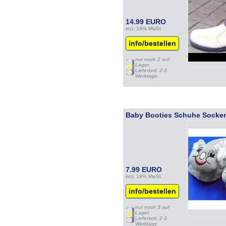
14.99 EURO
incl. 19% MwSt.
info/bestellen
nur noch 2 auf
Lager.
Lieferzeit: 2-3
Werktage
Baby Booties Schuhe Socke
7.99 EURO
incl. 19% MwSt.
info/bestellen
nur noch 3 auf
Lager.
Lieferzeit: 2-3
Werktage