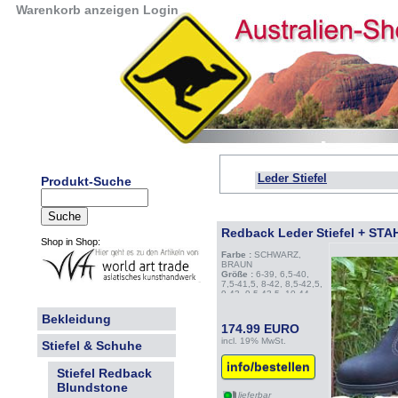
Warenkorb anzeigen
Login
Leder Stiefel
Produkt-Suche
Redback Leder Stiefel + ST
Shop in Shop:
Farbe :
SCHWARZ,
BRAUN
Größe :
6-39, 6,5-40,
7,5-41,5, 8-42, 8,5-42,5,
9-43, 9,5-43,5, 10-44,
10,5-44,5, 11-45, 11,5-
45,5, 12-46
Bekleidung
Hinweis :
100%
174.99 EURO
Australian Made
incl. 19% MwSt.
Stiefel & Schuhe
info/bestellen
Stiefel Redback
Blundstone
lieferbar