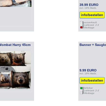
39.99 EURO
incl. 19% MwSt.
info/bestellen
ausverkauft
Lieferzeit: 2-3
Werktage
 Wombat Harry 45cm
Banner + Saugk
9.99 EURO
incl. 19% MwSt.
info/bestellen
lieferbar
Lieferzeit: 2-3
Werktage