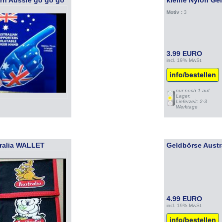
rn Aussie go go go
kleine Nylon Gel
Motiv :
3
3.99 EURO
incl. 19% MwSt.
info/bestellen
nur noch 1 auf
Lager.
Lieferzeit: 2-3
Werktage
ralia WALLET
Geldbörse Austr
4.99 EURO
incl. 19% MwSt.
info/bestellen