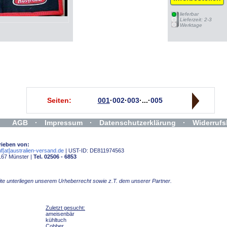
lieferbar
Lieferzeit: 2-3
Werktage
Seiten:
001
·
002
·
003
·...·
005
AGB
·
Impressum
·
Datenschutzerklärung
·
Widerrufs
rieben von:
f[at]australien-versand.de
| UST-ID: DE811974563
167 Münster |
Tel. 02506 - 6853
Seite unterliegen unserem Urheberrecht sowie z.T. dem unserer Partner.
Zuletzt gesucht:
ameisenbär
kühltuch
Cobber