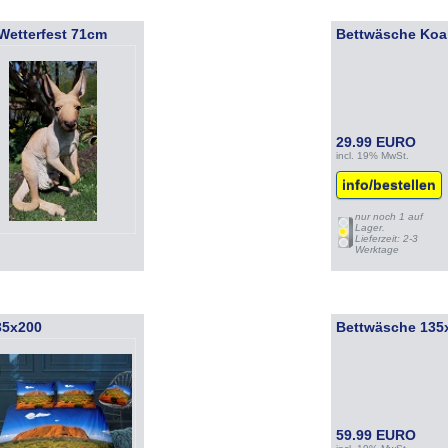
Wetterfest 71cm
Bettwäsche Koa
29.99 EURO
incl. 19% MwSt.
info/bestellen
nur noch 1 auf
Lager.
Lieferzeit: 2-3
Werktage
35x200
Bettwäsche 135x
59.99 EURO