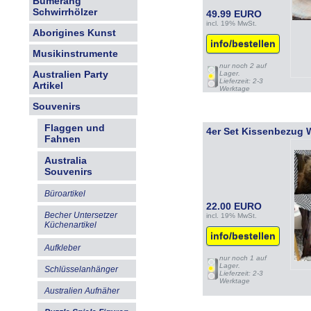
Bumerang
Schwirrhölzer
49.99 EURO
incl. 19% MwSt.
Aborigines Kunst
info/bestellen
Musikinstrumente
nur noch 2 auf
Australien Party
Lager.
Lieferzeit: 2-3
Artikel
Werktage
Souvenirs
Flaggen und
4er Set Kissenbezug
Fahnen
Australia
Souvenirs
Büroartikel
22.00 EURO
Becher Untersetzer
incl. 19% MwSt.
Küchenartikel
info/bestellen
Aufkleber
nur noch 1 auf
Lager.
Schlüsselanhänger
Lieferzeit: 2-3
Werktage
Australien Aufnäher