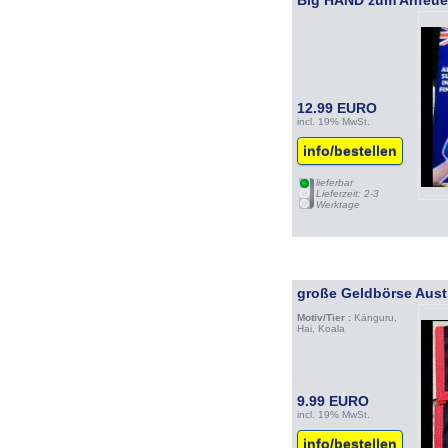
Big HAND zum Anfeue
12.99 EURO
incl. 19% MwSt.
info/bestellen
lieferbar
Lieferzeit: 2-3
Werktage
große Geldbörse Aust
Motiv/Tier :
Känguru,
Hai, Koala
9.99 EURO
incl. 19% MwSt.
info/bestellen