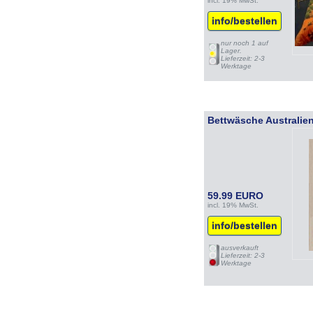
incl. 19% MwSt.
info/bestellen
nur noch 1 auf
Lager.
Lieferzeit: 2-3
Werktage
Bettwäsche Australie
59.99 EURO
incl. 19% MwSt.
info/bestellen
ausverkauft
Lieferzeit: 2-3
Werktage