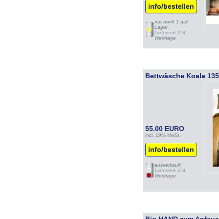
info/bestellen
nur noch 1 auf
Lager.
Lieferzeit: 2-3
Werktage
Bettwäsche Koala 13
55.00 EURO
incl. 19% MwSt.
info/bestellen
ausverkauft
Lieferzeit: 2-3
Werktage