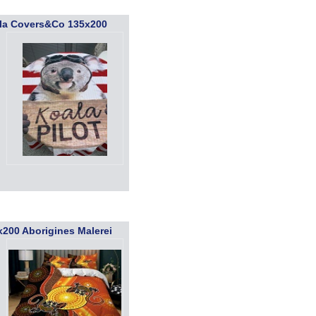
la Covers&Co 135x200
200 Aborigines Malerei