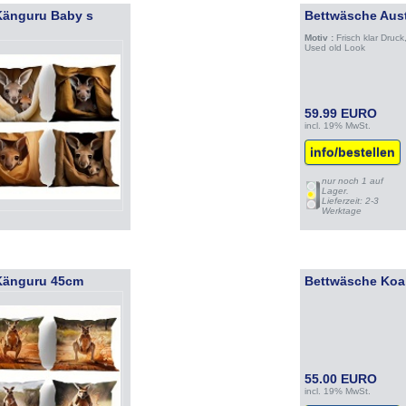
Känguru Baby s
Bettwäsche Aus
Motiv :
Frisch klar Druck
Used old Look
59.99 EURO
incl. 19% MwSt.
info/bestellen
nur noch 1 auf
Lager.
Lieferzeit: 2-3
Werktage
 Känguru 45cm
Bettwäsche Koa
55.00 EURO
incl. 19% MwSt.