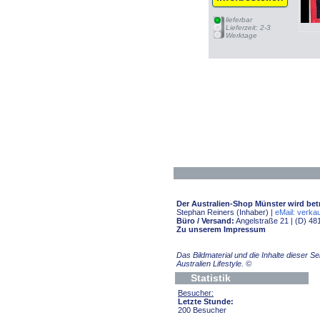
lieferbar
Lieferzeit: 2-3
Werktage
Der Australien-Shop Münster wird bet
Stephan Reiners (Inhaber) |
eMail: verkau
Büro / Versand:
Angelstraße 21 | (D) 48
Zu unserem Impressum
Das Bildmaterial und die Inhalte dieser 
Australien Lifestyle.
©
Statistik
Besucher:
Letzte Stunde:
200 Besucher