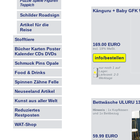
Puzzle Spiele Figuren
Teppich
Känguru + Baby GFK 
Schilder Roadsign
Artikel für die
Reise
Stofftiere
169.00 EURO
Bücher Karten Poster
incl. 19% MwSt.
Kalender CDs DVDs
info/bestellen
Schmuck Pins Opale
nur noch 1 auf
Lager.
Food & Drinks
Lieferzeit: 2-3
Werktage
Spinnen Zähne Felle
Neuseeland Artikel
Kunst aus aller Welt
Bettwäsche ULURU 1
Reduziertes
Hinweis :
1x Kopfkissen
und 1x Bettbezug
Restposten
WAT-Shop
59.99 EURO