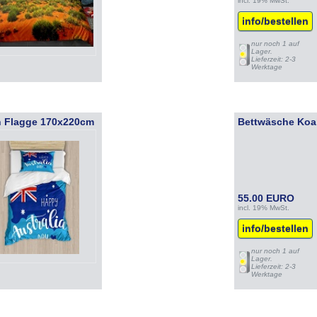
incl. 19% MwSt.
info/bestellen
nur noch 1 auf
Lager.
Lieferzeit: 2-3
Werktage
n Flagge 170x220cm
Bettwäsche Koa
55.00 EURO
incl. 19% MwSt.
info/bestellen
nur noch 1 auf
Lager.
Lieferzeit: 2-3
Werktage