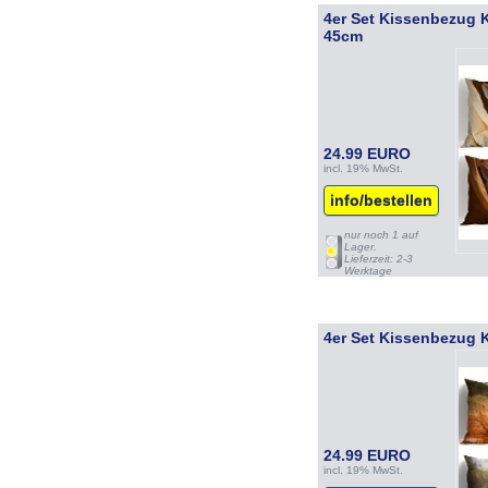
4er Set Kissenbezug 
45cm
24.99 EURO
incl. 19% MwSt.
info/bestellen
nur noch 1 auf
Lager.
Lieferzeit: 2-3
Werktage
4er Set Kissenbezug
24.99 EURO
incl. 19% MwSt.