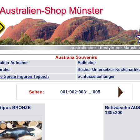
Australia Souvenirs
alien Aufnäher
Aufkleber
rtikel
Becher Untersetzer Küchenartike
e Spiele Figuren Teppich
Schlüsselanhänger
Seiten:
001
·
002
·
003
·...·
005
atipus BRONZE
Bettwäsche AU
135x200