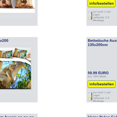
info/bestellen
nur noch 1 auf
Lager.
Lieferzeit: 2-3
Werktage
5x200
Bettwäsche Aust
135x200cm
59.99 EURO
incl. 19% MwSt.
info/bestellen
nur noch 1 auf
Lager.
Lieferzeit: 2-3
Werktage