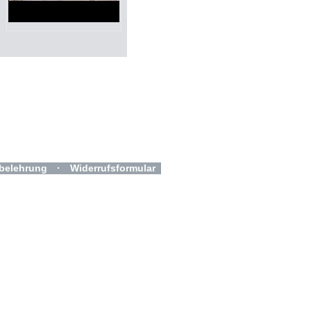
belehrung
·
Widerrufsformular