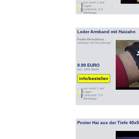
nur noch 1 auf
Lager.
Lieferzeit: 2-3
Werktage
Leder Armband mit Haizahn
Farbe-Verschluss :
schwarz mit Druckknopf
9.99 EURO
incl. 19% MwSt.
info/bestellen
nur noch 1 auf
Lager.
Lieferzeit: 2-3
Werktage
Poster Hai aus der Tiefe 40x