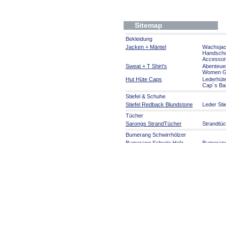
Sitemap
Bekleidung
Jacken + Mäntel
Wachsja
Handsch
Accessor
Sweat + T Shirt's
Abenteue
Women Gi
Hut Hüte Caps
Lederhüt
Cap´s Ba
Stiefel & Schuhe
Stiefel Redback Blundstone
Leder Sti
Tücher
Sarongs StrandTücher
Strandtü
Bumerang Schwirrhölzer
Bumerang Schwirr Holz
Bumeran
Aborigines Kunst
Aborigines Kunst
Malerei a
Kunsthan
Musikinstrumente
Didgeridoo + Zubehör
Didgerido
Welt Musikinstrumente
Rasseln 
Australien Party Artikel
Australien Party Artikel
Serviette
Souvenirs