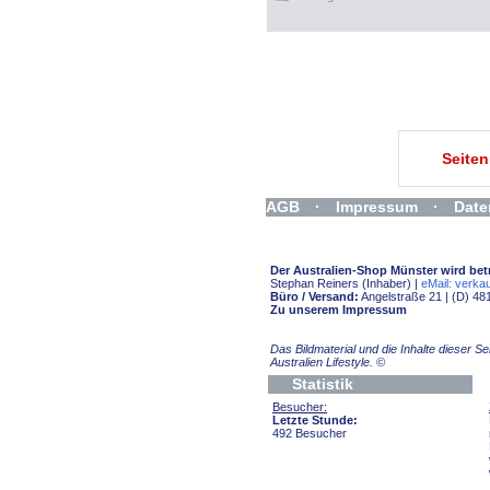
Seite
AGB
·
Impressum
·
Date
Widerrufsformular
Der Australien-Shop Münster wird bet
Stephan Reiners (Inhaber) |
eMail: verkau
Büro / Versand:
Angelstraße 21 | (D) 48
Zu unserem Impressum
Das Bildmaterial und die Inhalte dieser 
Australien Lifestyle.
©
Statistik
Besucher:
Letzte Stunde:
492 Besucher