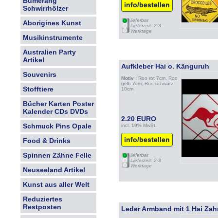
Bumerang
Turtle
info/bestellen
Schwirrhölzer
lieferbar
Aborigines Kunst
Lieferzeit: 2-3
Werktage
Musikinstrumente
Australien Party
Artikel
Aufkleber Hai o. Känguruh
Souvenirs
Motiv :
Roo rot 7cm, Roo
gelb 7cm, Roo schwarz
Stofftiere
10cm
Bücher Karten Poster
Kalender CDs DVDs
2.20 EURO
Schmuck Pins Opale
incl. 19% MwSt.
info/bestellen
Food & Drinks
Spinnen Zähne Felle
lieferbar
Lieferzeit: 2-3
Werktage
Neuseeland Artikel
Kunst aus aller Welt
Reduziertes
Restposten
Leder Armband mit 1 Hai Zahn