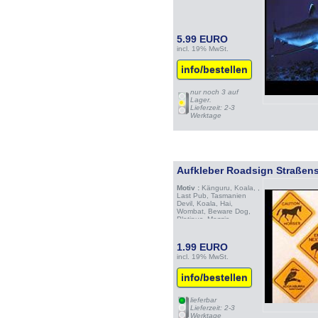
5.99 EURO
incl. 19% MwSt.
info/bestellen
nur noch 3 auf
Lager.
Lieferzeit: 2-3
Werktage
Aufkleber Roadsign Straßens
Motiv :
Känguru, Koala, ,
Last Pub, Tasmanien
Devil, Koala, Hai,
Wombat, Beware Dog,
Platipus, Mozzis,
Dolphins, Wale, pinguin,
nuclear free zone
1.99 EURO
incl. 19% MwSt.
info/bestellen
lieferbar
Lieferzeit: 2-3
Werktage