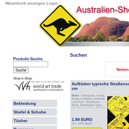
Warenkorb anzeigen
Login
Suchen
Produkt-Suche
Seite
Shop in Shop:
Aufkleber typische Straßensc
cm
Motiv :
Känguruh, Koala,
Koala im Baum, Krokodil,
Last Pub, Tasmanian
Bekleidung
Devil, Tasmanian Tiger,
Hai, Beware Dog, Mozzis,
Dolphins, Enter own risk,
Stiefel & Schuhe
Emu, Dingo, Pinguin,
Platipus, Kiwi, Horses,
1.99 EURO
Tücher
Camel, Dunny,
incl. 19% MwSt.
Waterhole, great barbie,
no shooting, keep out,