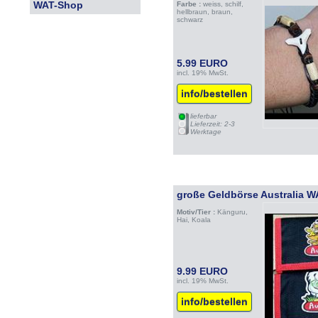
WAT-Shop
Farbe :
weiss, schilf,
hellbraun, braun,
schwarz
5.99 EURO
incl. 19% MwSt.
info/bestellen
lieferbar
Lieferzeit: 2-3
Werktage
große Geldbörse Australia 
Motiv/Tier :
Känguru,
Hai, Koala
9.99 EURO
incl. 19% MwSt.
info/bestellen