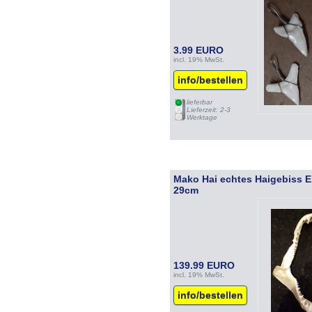
3.99 EURO
incl. 19% MwSt.
info/bestellen
lieferbar
Lieferzeit: 2-3
Werktage
Mako Hai echtes Haigebiss E
29cm
139.99 EURO
incl. 19% MwSt.
info/bestellen