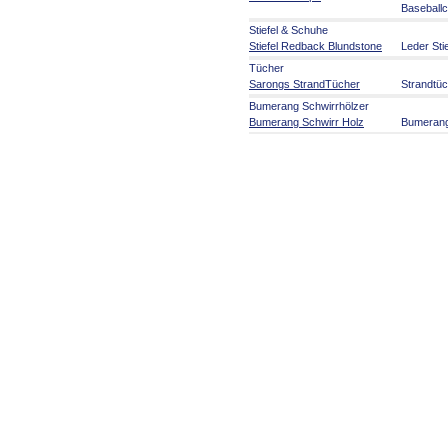
Baseball
Stiefel & Schuhe
Stiefel Redback Blundstone
Leder Sti
Tücher
Sarongs StrandTücher
Strandtü
Bumerang Schwirrhölzer
Bumerang Schwirr Holz
Bumeran
Aborigines Kunst
Aborigines Kunst
Malerei a
Kunsthan
Musikinstrumente
Didgeridoo + Zubehör
Didgerido
Welt Musikinstrumente
Rasseln 
Australien Party Artikel
Australien Party Artikel
Serviette
Souvenirs
Flaggen und Fahnen
Flaggen 
Australia Souvenirs
Australie
Spiele Fi
Schilder Roadsign
Auto Hun
Artikel für die Reise
Reisebed
Stofftiere
Stofftiere
im Outba
Bücher Karten Poster
Kalender CDs DVDs
Bücher Poster Karten
Bildbände