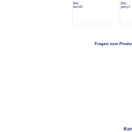
BNr.:
BNr.:
bechf2
party3
Fragen zum Produ
Komm