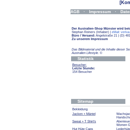
[Kom
AGB
·
Impressum
·
Date
Widerrufsformular
Der Australien-Shop Münster wird bet
Stephan Reiners (Inhaber) |
eMail: verkau
Büro / Versand:
Angelstraße 21 | (D) 48
Zu unserem Impressum
Das Bildmaterial und die Inhalte dieser 
Australien Lifestyle.
©
Statistik
Besucher:
Letzte Stunde:
154 Besucher
Sitemap
Bekleidung
Jacken + Mäntel
Wachsja
Handsch
Sweat + T Shirt's
Abenteue
Women Gi
Hut Hüte Caps
Lederhüt