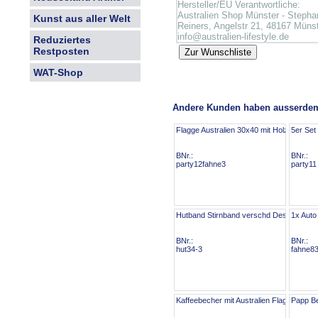
Hersteller/EU Verantwortliche:
Australien Shop Münster - Stepha
Kunst aus aller Welt
Reiners, Angelstr 21, 48167 Münst
info@australien-lifestyle.de
Reduziertes
Restposten
WAT-Shop
Andere Kunden haben ausserdem
Flagge Australien 30x40 mit Holzstab
5er Set
BNr.:
BNr.:
party12fahne3
party11
Hutband Stirnband verschd Designs
1x Auto
BNr.:
BNr.:
hut34-3
fahne8
Kaffeebecher mit Australien Flagge
Papp Be