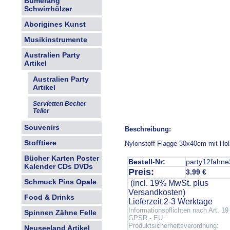
Bumerang
Schwirrhölzer
Aborigines Kunst
Musikinstrumente
Australien Party
Artikel
Australien Party
Artikel
Servietten Becher
Teller
Souvenirs
Beschreibung:
Stofftiere
Nylonstoff Flagge 30x40cm mit Hol
Bücher Karten Poster
Bestell-Nr:
party12fahne
Kalender CDs DVDs
Preis:
3.99 €
Schmuck Pins Opale
(incl. 19% MwSt. plus
Versandkosten
)
Food & Drinks
Lieferzeit 2-3 Werktage
Informationspflichten nach Art. 19
Spinnen Zähne Felle
GPSR - EU
Produktsicherheitsverordnung:
Neuseeland Artikel