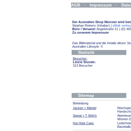
AGB
·
Impressum
·
Date
Widerrufsformular
Der Australien-Shop Münster wird bet
Stephan Reiners (Inhaber) |
eMail: verkau
Büro / Versand:
Angelstraße 21 | (D) 48
Zu unserem Impressum
Das Bildmaterial und die Inhalte dieser 
Australien Lifestyle.
©
Statistik
Besucher:
Letzte Stunde:
313 Besucher
Sitemap
Bekleidung
Jacken + Mäntel
Wachsja
Handsch
Sweat + T Shirt's
Abenteue
Women Gi
Hut Hüte Caps
Lederhüt
Baseball