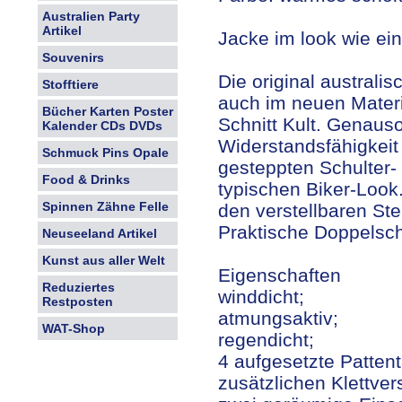
Australien Party
Artikel
Jacke im look wie ei
Souvenirs
Die original australi
Stofftiere
auch im neuen Materi
Bücher Karten Poster
Schnitt Kult. Genauso
Kalender CDs DVDs
Widerstandsfähigkeit 
Schmuck Pins Opale
gesteppten Schulter-
Food & Drinks
typischen Biker-Look.
Spinnen Zähne Felle
den verstellbaren St
Praktische Doppelsch
Neuseeland Artikel
Kunst aus aller Welt
Eigenschaften
Reduziertes
winddicht;
Restposten
atmungsaktiv;
WAT-Shop
regendicht;
4 aufgesetzte Patten
zusätzlichen Klettve