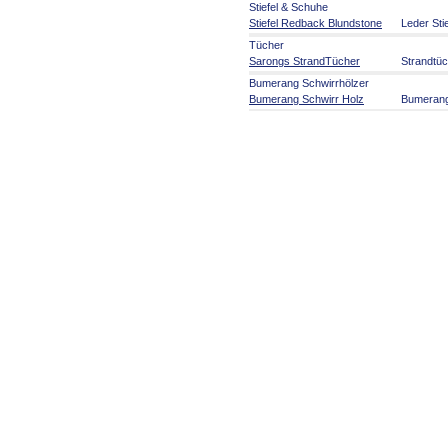
Stiefel & Schuhe
Stiefel Redback Blundstone
Leder Sti
Tücher
Sarongs StrandTücher
Strandtü
Bumerang Schwirrhölzer
Bumerang Schwirr Holz
Bumeran
Aborigines Kunst
Aborigines Kunst
Malerei a
Kunsthan
Musikinstrumente
Didgeridoo + Zubehör
Didgerido
Welt Musikinstrumente
Rasseln 
Australien Party Artikel
Australien Party Artikel
Serviette
Souvenirs
Flaggen und Fahnen
Flaggen 
Australia Souvenirs
Australie
Spiele Fi
Schilder Roadsign
Auto Hun
Artikel für die Reise
Reisebed
Stofftiere
Stofftiere
im Outba
Bücher Karten Poster
Kalender CDs DVDs
Bücher Poster Karten
Bildbände
Auswand
Australien Kalender 2024
Kalender