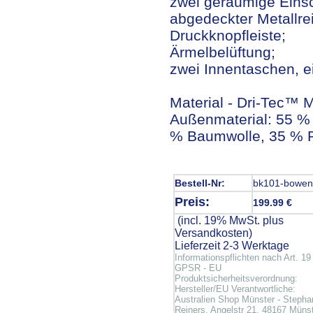
zwei geräumige Eins
abgedeckter Metallre
Druckknopfleiste;
Ärmelbelüftung;
zwei Innentaschen, e
Material - Dri-Tec™ M
Außenmaterial: 55 % 
% Baumwolle, 35 % P
Bestell-Nr:
bk101-bowen
Preis:
199.99 €
(incl. 19% MwSt. plus
Versandkosten
)
Lieferzeit 2-3 Werktage
Informationspflichten nach Art. 19
GPSR - EU
Produktsicherheitsverordnung:
Hersteller/EU Verantwortliche:
Australien Shop Münster - Stepha
Reiners, Angelstr 21, 48167 Münst