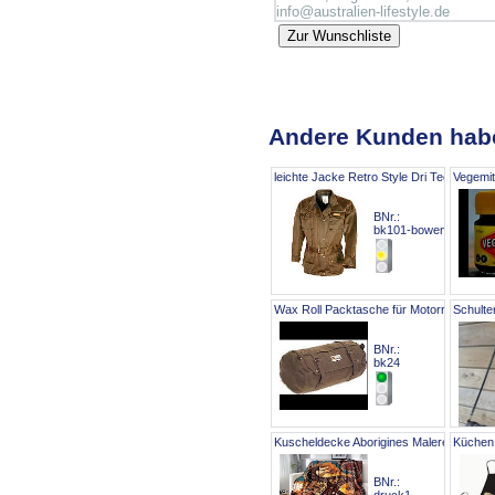
info@australien-lifestyle.de
Andere Kunden hab
leichte Jacke Retro Style Dri Tec Membr
Vegemit
BNr.:
bk101-bowen
Wax Roll Packtasche für Motorrad Pferd 
Schulte
BNr.:
bk24
Kuscheldecke Aborigines Malerei 150x20
Küchen 
BNr.:
druck1