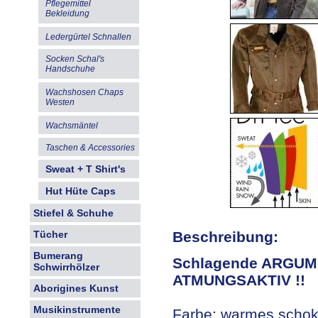
Pflegemittel
Bekleidung
Ledergürtel Schnallen
Socken Schal's
Handschuhe
Wachshosen Chaps
Westen
Wachsmäntel
Taschen & Accessories
Sweat + T Shirt's
Hut Hüte Caps
Stiefel & Schuhe
Beschreibung:
Tücher
Bumerang
Schlagende ARGUM
Schwirrhölzer
ATMUNGSAKTIV !!
Aborigines Kunst
Musikinstrumente
Farbe: warmes schok