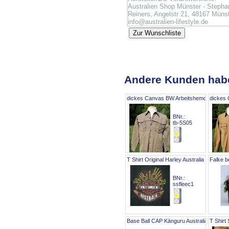
Australien Shop Münster - Stepha
Reiners, Angelstr 21, 48167 Münst
info@australien-lifestyle.de
Andere Kunden hab
dickes Canvas BW Arbeitshemd Outdoor
dickes
BNr.:
tb-5S05
T Shirt Original Harley Australia Gr S
Falke b
BNr.:
ssfleec1
Base Ball CAP Känguru Australia Canvas
T Shirt