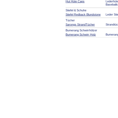
Hut Hüte Caps
Lederhüt
Baseball
Stiefel & Schuhe
Stiefel Redback Blundstone
Leder Sti
Tücher
Sarongs StrandTücher
Strandtü
Bumerang Schwirrhölzer
Bumerang Schwirr Holz
Bumeran
Aborigines Kunst
Aborigines Kunst
Malerei a
Kunsthan
Musikinstrumente
Didgeridoo + Zubehör
Didgerido
Welt Musikinstrumente
Rasseln 
Australien Party Artikel
Australien Party Artikel
Serviette
Souvenirs
Flaggen und Fahnen
Flaggen 
Australia Souvenirs
Australie
Spiele Fi
Schilder Roadsign
Auto Hun
Artikel für die Reise
Reisebed
Stofftiere
Stofftiere
im Outba
Bücher Karten Poster
Kalender CDs DVDs