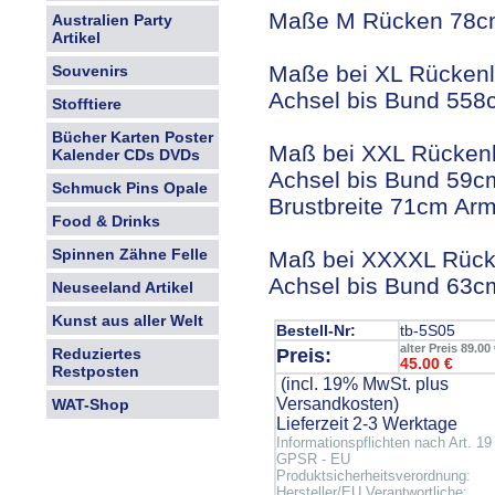
Maße M Rücken 78cm
Australien Party
Artikel
Maße bei XL Rückenl
Souvenirs
Achsel bis Bund 558
Stofftiere
Bücher Karten Poster
Maß bei XXL Rückenl
Kalender CDs DVDs
Achsel bis Bund 59
Schmuck Pins Opale
Brustbreite 71cm Ar
Food & Drinks
Spinnen Zähne Felle
Maß bei XXXXL Rück
Achsel bis Bund 63c
Neuseeland Artikel
Kunst aus aller Welt
Bestell-Nr:
tb-5S05
alter Preis 89.00
Preis:
Reduziertes
45.00 €
Restposten
(incl. 19% MwSt. plus
Versandkosten
)
WAT-Shop
Lieferzeit 2-3 Werktage
Informationspflichten nach Art. 19
GPSR - EU
Produktsicherheitsverordnung:
Hersteller/EU Verantwortliche: