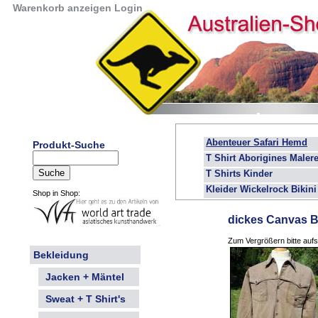
Warenkorb anzeigen
Login
Abenteuer Safari Hemd
Produkt-Suche
T Shirt Aborigines Malere
T Shirts Kinder
Kleider Wickelrock Bikini
Shop in Shop:
dickes Canvas 
Zum Vergrößern bitte aufs 
Bekleidung
Jacken + Mäntel
Sweat + T Shirt's