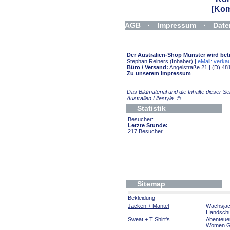
[Kom
AGB
·
Impressum
·
Date
Widerrufsformular
Der Australien-Shop Münster wird bet
Stephan Reiners (Inhaber) |
eMail: verkau
Büro / Versand:
Angelstraße 21 | (D) 48
Zu unserem Impressum
Das Bildmaterial und die Inhalte dieser 
Australien Lifestyle.
©
Statistik
Besucher:
Letzte Stunde:
217 Besucher
Sitemap
Bekleidung
Jacken + Mäntel
Wachsja
Handsch
Sweat + T Shirt's
Abenteue
Women Gi