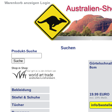
Warenkorb anzeigen
Login
Suchen
Produkt-Suche
Gürtelschnal
8cm
Shop in Shop:
Bekleidung
19.99 EURO
Stiefel & Schuhe
incl. 19% MwSt.
Tücher
info/bestell