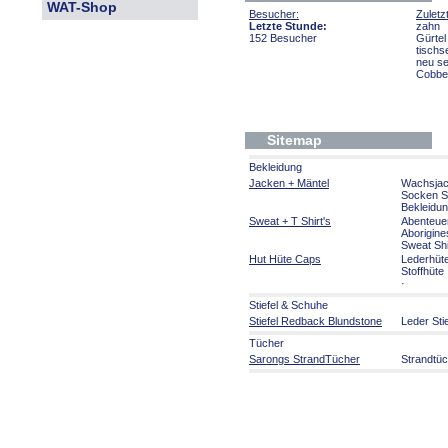
WAT-Shop
Besucher:
Zuletz
Letzte Stunde:
zahn
152 Besucher
Gürtel
tischs
neu s
Cobbe
Sitemap
Bekleidung
Jacken + Mäntel
Wachsja
Socken S
Bekleidu
Sweat + T Shirt's
Abenteue
Aborigine
Sweat Shi
Hut Hüte Caps
Lederhüt
Stoffhüte
·
Stiefel & Schuhe
Stiefel Redback Blundstone
Leder Sti
Tücher
Sarongs StrandTücher
Strandtü
Bumerang Schwirrhölzer
Bumerang Schwirr Holz
Bumeran
Aborigines Kunst
Aborigines Kunst
Malerei a
Malerei D