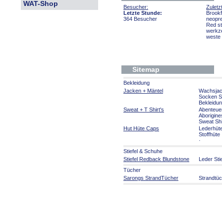
WAT-Shop
Besucher:
Zuletz
Letzte Stunde:
Brook
364 Besucher
neopr
Red st
werkze
weste
Sitemap
Bekleidung
Jacken + Mäntel
Wachsja
Socken S
Bekleidu
Sweat + T Shirt's
Abenteue
Aborigine
Sweat Shi
Hut Hüte Caps
Lederhüt
Stoffhüte
·
Stiefel & Schuhe
Stiefel Redback Blundstone
Leder Sti
Tücher
Sarongs StrandTücher
Strandtü
Bumerang Schwirrhölzer
Bumerang Schwirr Holz
Bumeran
Aborigines Kunst
Aborigines Kunst
Malerei a
Malerei D