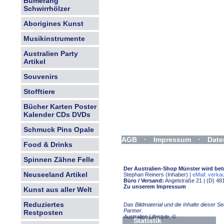
Bumerang
Schwirrhölzer
Aborigines Kunst
Musikinstrumente
Australien Party
Artikel
Souvenirs
Stofftiere
Bücher Karten Poster
Kalender CDs DVDs
Schmuck Pins Opale
AGB
·
Impressum
·
Date
Food & Drinks
Widerrufsformular
Spinnen Zähne Felle
Der Australien-Shop Münster wird bet
Neuseeland Artikel
Stephan Reiners (Inhaber) |
eMail: verkau
Büro / Versand:
Angelstraße 21 | (D) 48
Zu unserem Impressum
Kunst aus aller Welt
Reduziertes
Das Bildmaterial und die Inhalte dieser 
Partner.
Restposten
Australien Lifestyle.
©
Statistik