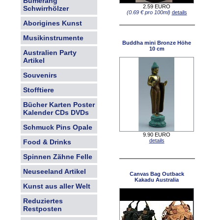
Bumerang
2.59 EURO
Schwirrhölzer
(0.69 € pro 100ml)
details
Aborigines Kunst
Musikinstrumente
Buddha mini Bronze Höhe
10 cm
Australien Party
Artikel
Souvenirs
Stofftiere
Bücher Karten Poster
Kalender CDs DVDs
Schmuck Pins Opale
9.90 EURO
details
Food & Drinks
Spinnen Zähne Felle
Neuseeland Artikel
Canvas Bag Outback
Kakadu Australia
Kunst aus aller Welt
Reduziertes
Restposten