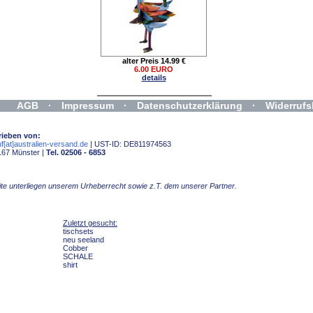
alter Preis 14.99 €
6.00 EURO
details
AGB
·
Impressum
·
Datenschutzerklärung
·
Widerrufs
rieben von:
f[at]australien-versand.de
| UST-ID: DE811974563
167 Münster |
Tel. 02506 - 6853
Seite unterliegen unserem Urheberrecht sowie z.T. dem unserer Partner.
Zuletzt gesucht:
tischsets
neu seeland
Cobber
SCHALE
shirt