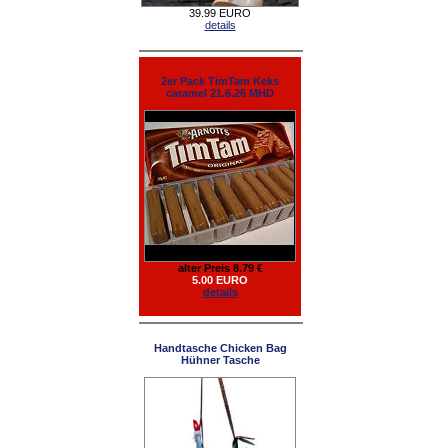
39.99 EURO
details
2er Pack TimTam Keks
caramel 21.6.26 MHD
alter Preis 8.79 €
5.00 EURO
details
Handtasche Chicken Bag
Hühner Tasche