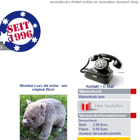
australische Artikel online im australien versand shop
Wombat Luzi, die echte - wie
original 25cm
Warenkorb
Warenkorb leer
Versandinformationen
Deutschland:
Brief:
2.99 Euro
Paket:
6.95 Euro
Ausland:
Versandkosteninfo