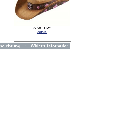
29.99 EURO
details
belehrung
·
Widerrufsformular