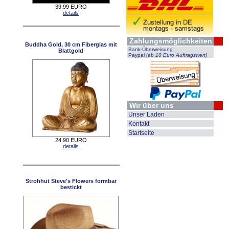
39.99 EURO
details
Zahlungsmöglichkeiten
Buddha Gold, 30 cm Fiberglas mit
Bank-Überweisung
Blattgold
Paypal
(ab 10 Euro Auftragswert)
Wir über uns
Unser Laden
Kontakt
Startseite
24.90 EURO
details
Strohhut Steve's Flowers formbar
bestickt